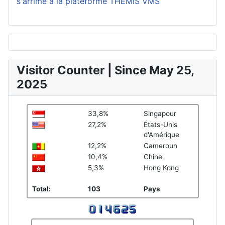
s'arrime à la plateforme THEMIS VMS
Visitor Counter | Since May 25,
2025
33,8%
Singapour
27,2%
États-Unis
d'Amérique
12,2%
Cameroun
10,4%
Chine
5,3%
Hong Kong
Total:
103
Pays