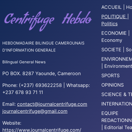
ACCUEIL | H
POLITIQUE |
Politics
ECONOMIE |
Economy
HEBDOMADAIRE BILINGUE CAMEROUNAIS
SOCIETE | So
D'INFORMATION GENERALE
ENVIRONNE
Bilingual General News
| Environmen
PO BOX. 8287 Yaounde, Cameroon
SPORTS
OPINIONS
Phone: (+237) 693622258 | Whatsapp:
+237 678 93 71 11
SCIENCE & 
INTERNATIO
Email:
contact@journalcentrifuge.com
journalcentrifuge@gmail.com
EQUIPE
REDACTIONN
Website:
| Editorial T
https://www.journalcentrifuge.com/