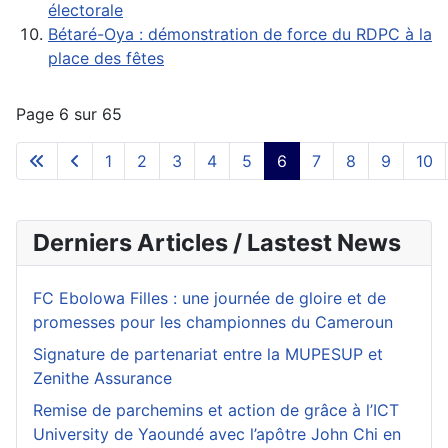
électorale
Bétaré-Oya : démonstration de force du RDPC à la
place des fêtes
Page 6 sur 65
1
2
3
4
5
6
7
8
9
10
Derniers Articles / Lastest News
FC Ebolowa Filles : une journée de gloire et de
promesses pour les championnes du Cameroun
Signature de partenariat entre la MUPESUP et
Zenithe Assurance
Remise de parchemins et action de grâce à l’ICT
University de Yaoundé avec l’apôtre John Chi en