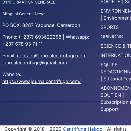
SOCIETE | So
D'INFORMATION GENERALE
ENVIRONNE
Bilingual General News
| Environmen
PO BOX. 8287 Yaounde, Cameroon
SPORTS
OPINIONS
Phone: (+237) 693622258 | Whatsapp:
+237 678 93 71 11
SCIENCE & 
INTERNATIO
Email:
contact@journalcentrifuge.com
journalcentrifuge@gmail.com
EQUIPE
REDACTIONN
Website:
| Editorial T
https://www.journalcentrifuge.com/
ABONNEMEN
SOUTIEN |
________________________________________________
Subscription 
Support
Copyright © 2018 - 2026
Centrifuge Hebdo
| All rights