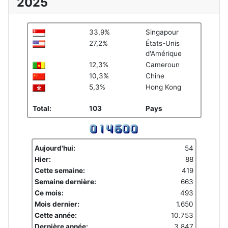
2025
33,9%
Singapour
27,2%
États-Unis
d'Amérique
12,3%
Cameroun
10,3%
Chine
5,3%
Hong Kong
Total:
103
Pays
Aujourd'hui:
54
Hier:
88
Cette semaine:
419
Semaine dernière:
663
Ce mois:
493
Mois dernier:
1.650
Cette année:
10.753
Dernière année:
3.847