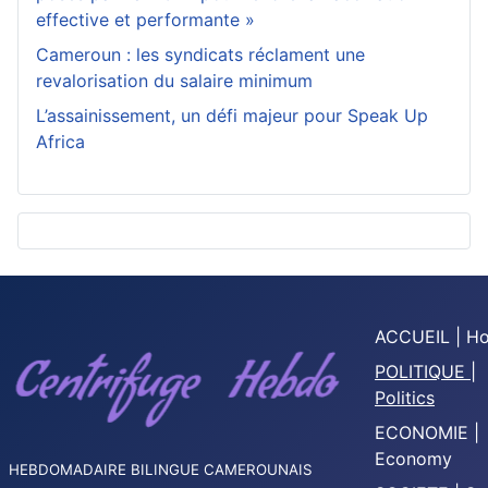
effective et performante »
Cameroun : les syndicats réclament une
revalorisation du salaire minimum
L’assainissement, un défi majeur pour Speak Up
Africa
ACCUEIL | H
POLITIQUE |
Politics
ECONOMIE |
Economy
HEBDOMADAIRE BILINGUE CAMEROUNAIS