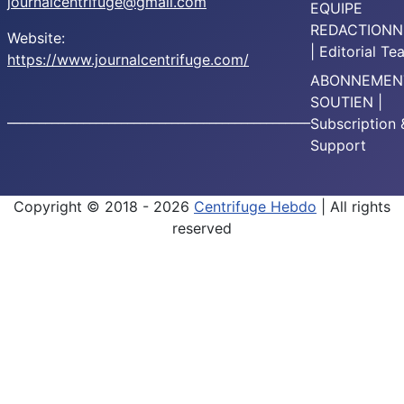
journalcentrifuge@gmail.com
EQUIPE
REDACTIONN
Website:
| Editorial T
https://www.journalcentrifuge.com/
ABONNEMEN
SOUTIEN |
________________________________________________
Subscription 
Support
Copyright © 2018 - 2026
Centrifuge Hebdo
| All rights
reserved