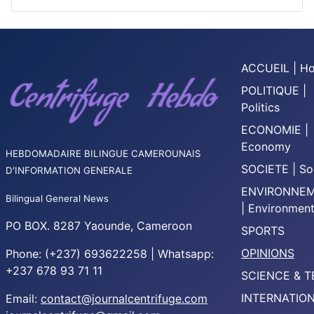
ACCUEIL | H
POLITIQUE |
Politics
ECONOMIE |
Economy
HEBDOMADAIRE BILINGUE CAMEROUNAIS
SOCIETE | So
D'INFORMATION GENERALE
ENVIRONNE
Bilingual General News
| Environmen
PO BOX. 8287 Yaounde, Cameroon
SPORTS
OPINIONS
Phone: (+237) 693622258 | Whatsapp:
+237 678 93 71 11
SCIENCE & 
INTERNATIO
Email:
contact@journalcentrifuge.com