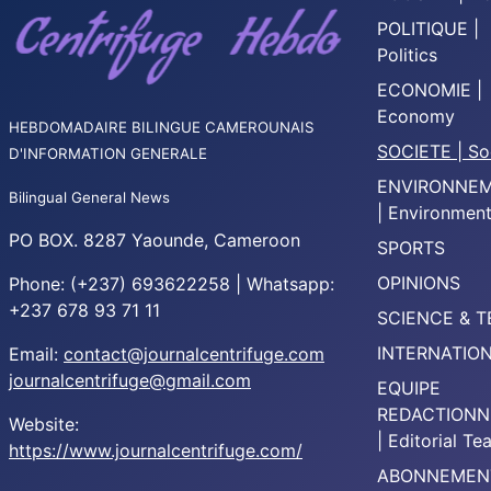
POLITIQUE |
Politics
ECONOMIE |
Economy
HEBDOMADAIRE BILINGUE CAMEROUNAIS
SOCIETE | So
D'INFORMATION GENERALE
ENVIRONNE
Bilingual General News
| Environmen
PO BOX. 8287 Yaounde, Cameroon
SPORTS
OPINIONS
Phone: (+237) 693622258 | Whatsapp:
+237 678 93 71 11
SCIENCE & 
INTERNATIO
Email:
contact@journalcentrifuge.com
journalcentrifuge@gmail.com
EQUIPE
REDACTIONN
Website:
| Editorial T
https://www.journalcentrifuge.com/
ABONNEMEN