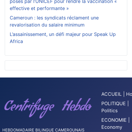
posés par l’UNICEF pour rendre la vaccination «
effective et performante »
Cameroun : les syndicats réclament une
revalorisation du salaire minimum
L’assainissement, un défi majeur pour Speak Up
Africa
ACCUEIL | H
POLITIQUE |
Politics
ECONOMIE |
Economy
HEBDOMADAIRE BILINGUE CAMEROUNAIS