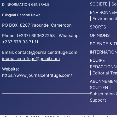
SOCIETE | So
D'INFORMATION GENERALE
ENVIRONNE
Bilingual General News
| Environmen
PO BOX. 8287 Yaounde, Cameroon
SPORTS
OPINIONS
Phone: (+237) 693622258 | Whatsapp:
+237 678 93 71 11
SCIENCE & 
INTERNATIO
Email:
contact@journalcentrifuge.com
journalcentrifuge@gmail.com
EQUIPE
REDACTIONN
Website:
| Editorial T
https://www.journalcentrifuge.com/
ABONNEMEN
SOUTIEN |
________________________________________________
Subscription 
Support