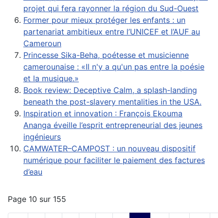
projet qui fera rayonner la région du Sud-Ouest
Former pour mieux protéger les enfants : un
partenariat ambitieux entre l’UNICEF et l’AUF au
Cameroun
Princesse Sika-Beha, poétesse et musicienne
camerounaise : «Il n'y a qu'un pas entre la poésie
et la musique.»
Book review: Deceptive Calm, a splash-landing
beneath the post-slavery mentalities in the USA.
Inspiration et innovation : François Ekouma
Ananga éveille l’esprit entrepreneurial des jeunes
ingénieurs
CAMWATER–CAMPOST : un nouveau dispositif
numérique pour faciliter le paiement des factures
d’eau
Page 10 sur 155