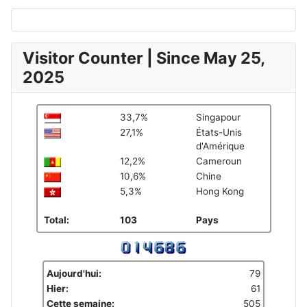
Visitor Counter | Since May 25,
2025
33,7%
Singapour
27,1%
États-Unis
d'Amérique
12,2%
Cameroun
10,6%
Chine
5,3%
Hong Kong
Total:
103
Pays
Aujourd'hui:
79
Hier:
61
Cette semaine:
505