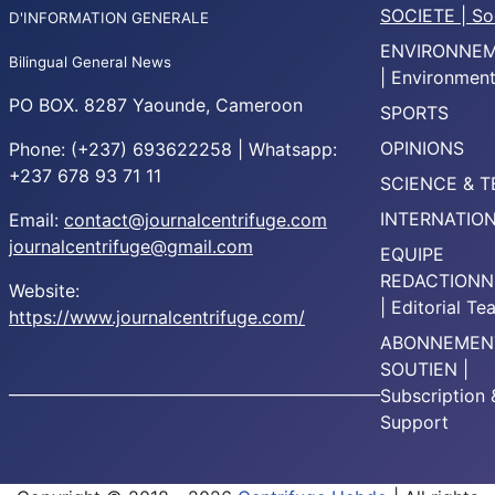
SOCIETE | So
D'INFORMATION GENERALE
ENVIRONNE
Bilingual General News
| Environmen
PO BOX. 8287 Yaounde, Cameroon
SPORTS
OPINIONS
Phone: (+237) 693622258 | Whatsapp:
+237 678 93 71 11
SCIENCE & 
INTERNATIO
Email:
contact@journalcentrifuge.com
journalcentrifuge@gmail.com
EQUIPE
REDACTIONN
Website:
| Editorial T
https://www.journalcentrifuge.com/
ABONNEMEN
SOUTIEN |
________________________________________________
Subscription 
Support