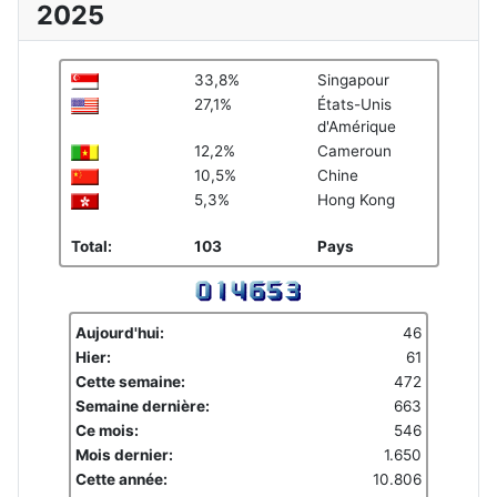
2025
33,8%
Singapour
27,1%
États-Unis
d'Amérique
12,2%
Cameroun
10,5%
Chine
5,3%
Hong Kong
Total:
103
Pays
Aujourd'hui:
46
Hier:
61
Cette semaine:
472
Semaine dernière:
663
Ce mois:
546
Mois dernier:
1.650
Cette année:
10.806