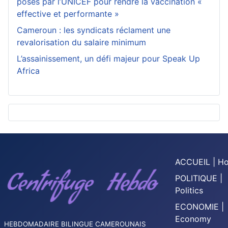
posés par l’UNICEF pour rendre la vaccination «
effective et performante »
Cameroun : les syndicats réclament une
revalorisation du salaire minimum
L’assainissement, un défi majeur pour Speak Up
Africa
ACCUEIL | H
POLITIQUE |
Politics
ECONOMIE |
Economy
HEBDOMADAIRE BILINGUE CAMEROUNAIS