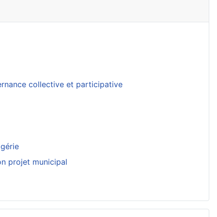
nance collective et participative
lgérie
on projet municipal