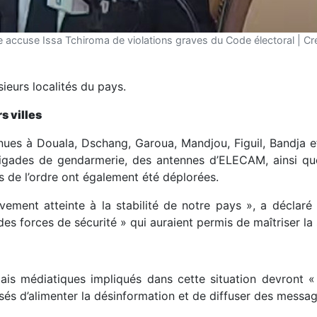
iale accuse Issa Tchiroma de violations graves du Code électoral | C
ieurs localités du pays.
s villes
enues à Douala, Dschang, Garoua, Mandjou, Figuil, Bandja et
igades de gendarmerie, des antennes d’ELECAM, ainsi que 
s de l’ordre ont également été déplorées.
vement atteinte à la stabilité de notre pays », a déclar
des forces de sécurité » qui auraient permis de maîtriser la 
elais médiatiques impliqués dans cette situation devront «
s d’alimenter la désinformation et de diffuser des message