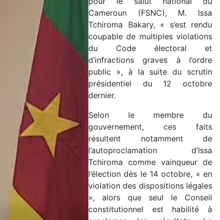
pour le salut national du
Cameroun (FSNC), M. Issa
Tchiroma Bakary, « s’est rendu
coupable de multiples violations
du Code électoral et
d’infractions graves à l’ordre
public », à la suite du scrutin
présidentiel du 12 octobre
dernier.
Selon le membre du
gouvernement, ces faits
résultent notamment de
l’autoproclamation d’Issa
Tchiroma comme vainqueur de
l’élection dès le 14 octobre, « en
violation des dispositions légales
», alors que seul le Conseil
constitutionnel est habilité à