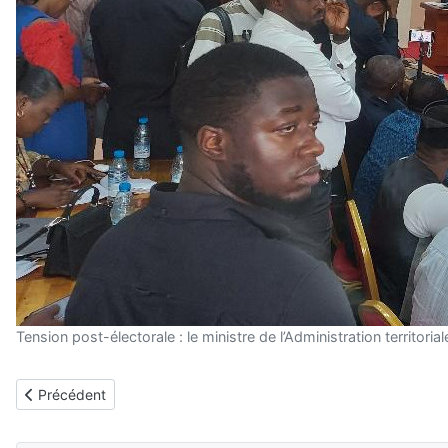
Tension post-électorale : le ministre de l’Administration territor
Article précédent : Issa Tchiroma Bakary appelle à observer des
Précédent