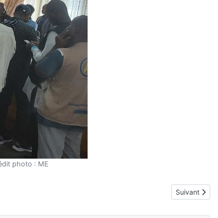
rédit photo : ME
Article suiva
Suivant