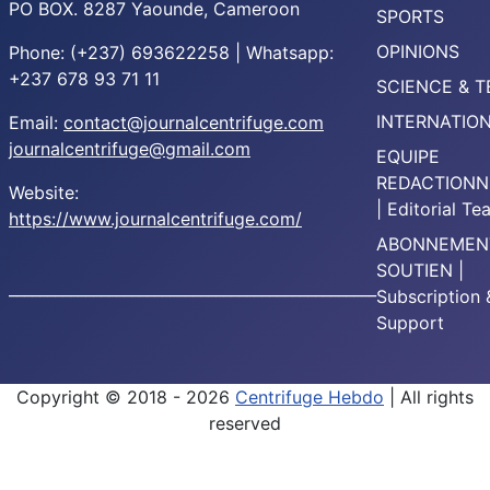
PO BOX. 8287 Yaounde, Cameroon
SPORTS
OPINIONS
Phone: (+237) 693622258 | Whatsapp:
+237 678 93 71 11
SCIENCE & 
INTERNATIO
Email:
contact@journalcentrifuge.com
journalcentrifuge@gmail.com
EQUIPE
REDACTIONN
Website:
| Editorial T
https://www.journalcentrifuge.com/
ABONNEMEN
SOUTIEN |
________________________________________________
Subscription 
Support
Copyright © 2018 - 2026
Centrifuge Hebdo
| All rights
reserved